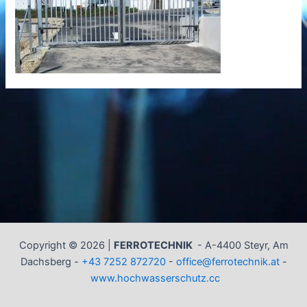
Copyright © 2026 |
FERROTECHNIK
-
A-4400 Steyr, Am
Dachsberg -
+43 7252 872720
-
office@ferrotechnik.at
-
www.hochwasserschutz.cc