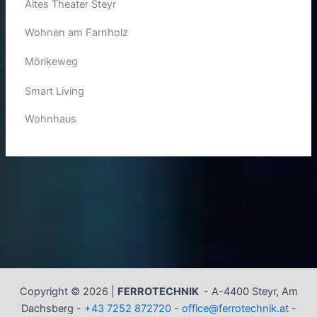
Altes Theater Steyr
Wohnen am Farnholz
Mörikeweg
Smart Living
Wohnhaus
Copyright © 2026 |
FERROTECHNIK
-
A-4400 Steyr, Am
Dachsberg -
+43 7252 872720
-
office@ferrotechnik.at
-