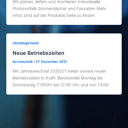
Wir planen, liefern und montieren induviduelle
Photovoltaik Sonnendächer und Fassaden Mehr
Infos sind auf der Produkte Seite zu finden
Uncategorized
Neue Betriebszeiten
ferrotechnik
/
27. Dezember 2021
Mit Jahreswechsel 2020/21 treten unsere neuen
Betriebszeiten in Kraft. Bürobetrieb Montag bis
Donnerstag 7:30Uhr bis 12:00 Uhr und von 13:00