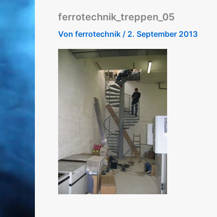
ferrotechnik_treppen_05
Von
ferrotechnik
/
2. September 2013