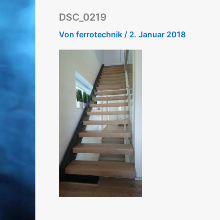
DSC_0219
Von
ferrotechnik
/
2. Januar 2018