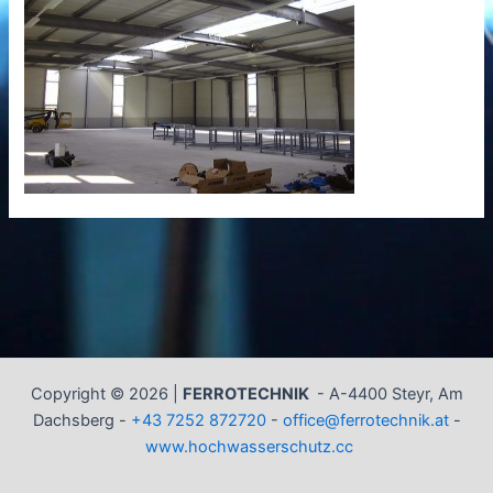
Copyright © 2026 |
FERROTECHNIK
-
A-4400 Steyr, Am
Dachsberg -
+43 7252 872720
-
office@ferrotechnik.at
-
www.hochwasserschutz.cc