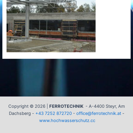
Copyright © 2026 |
FERROTECHNIK
-
A-4400 Steyr, Am
Dachsberg -
+43 7252 872720
-
office@ferrotechnik.at
-
www.hochwasserschutz.cc