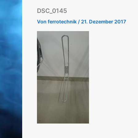
DSC_0145
Von
ferrotechnik
/
21. Dezember 2017