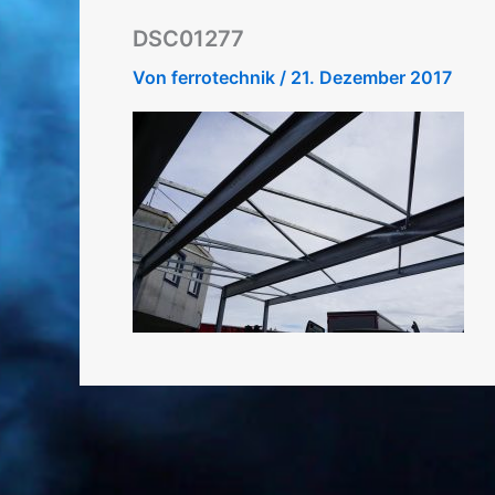
DSC01277
Von
ferrotechnik
/
21. Dezember 2017