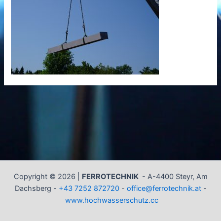
Copyright © 2026 |
FERROTECHNIK
-
A-4400 Steyr, Am
Dachsberg -
+43 7252 872720
-
office@ferrotechnik.at
-
www.hochwasserschutz.cc