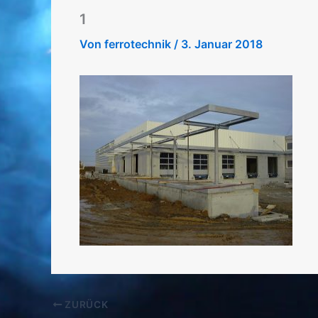
1
Von
ferrotechnik
/
3. Januar 2018
ZURÜCK