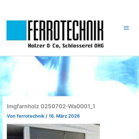
Zum
Inhalt
springen
Imgfarnholz 0250702-Wa0001_1
Von
ferrotechnik
/
16. März 2026