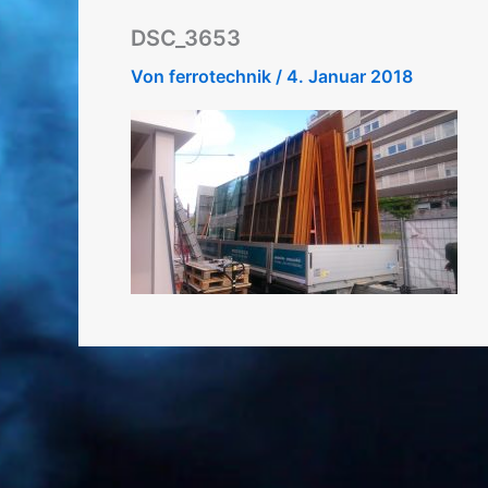
DSC_3653
Von
ferrotechnik
/
4. Januar 2018