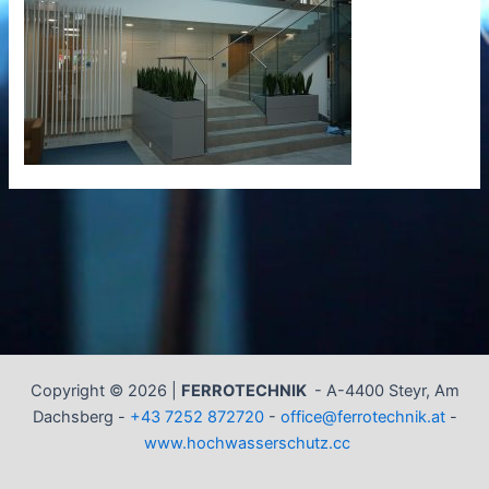
Copyright © 2026 |
FERROTECHNIK
-
A-4400 Steyr, Am
Dachsberg -
+43 7252 872720
-
office@ferrotechnik.at
-
www.hochwasserschutz.cc