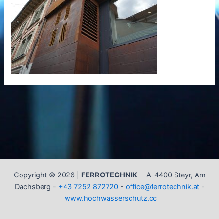
Copyright © 2026 |
FERROTECHNIK
-
A-4400 Steyr, Am
Dachsberg -
+43 7252 872720
-
office@ferrotechnik.at
-
www.hochwasserschutz.cc