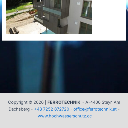
Copyright © 2026 |
FERROTECHNIK
-
A-4400 Steyr, Am
Dachsberg -
+43 7252 872720
-
office@ferrotechnik.at
-
www.hochwasserschutz.cc