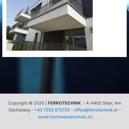
Copyright © 2026 |
FERROTECHNIK
-
A-4400 Steyr, Am
Dachsberg -
+43 7252 872720
-
office@ferrotechnik.at
-
www.hochwasserschutz.cc