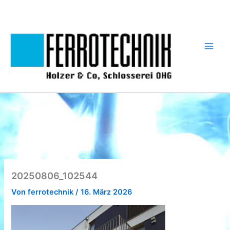
Zum
Inhalt
springen
20250806_102544
Von
ferrotechnik
/
16. März 2026