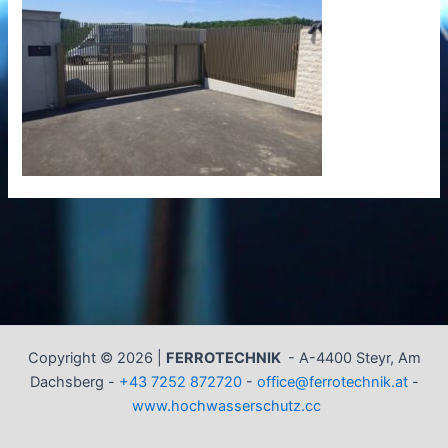
Copyright © 2026 |
FERROTECHNIK
-
A-4400 Steyr, Am
Dachsberg -
+43 7252 872720
-
office@ferrotechnik.at
-
www.hochwasserschutz.cc