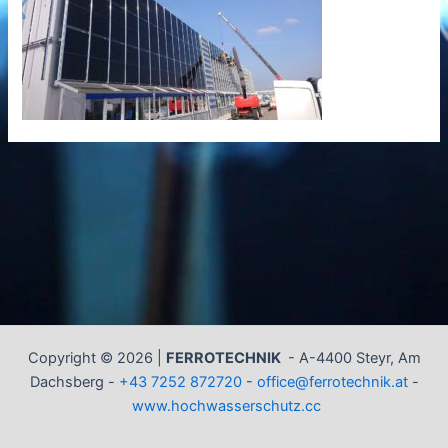
Copyright © 2026 |
FERROTECHNIK
-
A-4400 Steyr, Am
Dachsberg -
+43 7252 872720
-
office@ferrotechnik.at
-
www.hochwasserschutz.cc