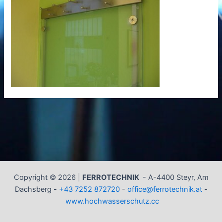
Copyright © 2026 |
FERROTECHNIK
-
A-4400 Steyr, Am
Dachsberg -
+43 7252 872720
-
office@ferrotechnik.at
-
www.hochwasserschutz.cc