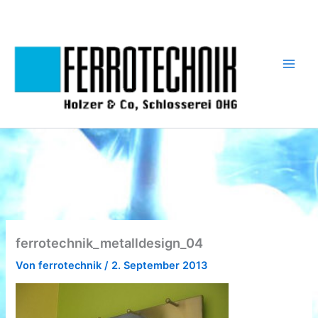
Zum
Inhalt
springen
ferrotechnik_metalldesign_04
Von
ferrotechnik
/
2. September 2013