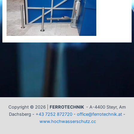
Copyright © 2026 |
FERROTECHNIK
-
A-4400 Steyr, Am
Dachsberg -
+43 7252 872720
-
office@ferrotechnik.at
-
www.hochwasserschutz.cc