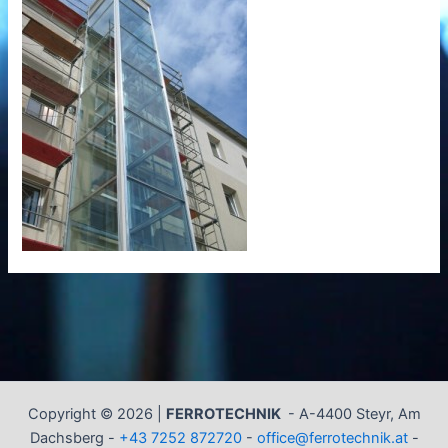
Copyright © 2026 |
FERROTECHNIK
-
A-4400 Steyr, Am
Dachsberg -
+43 7252 872720
-
office@ferrotechnik.at
-