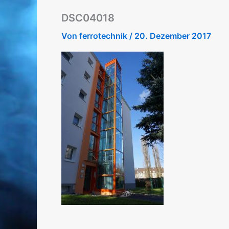
DSC04018
Von
ferrotechnik
/
20. Dezember 2017