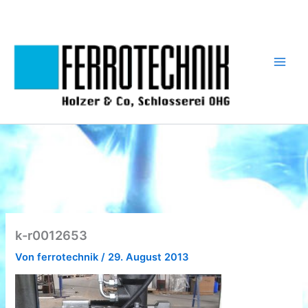
Zum
Inhalt
springen
k-r0012653
Von
ferrotechnik
/
29. August 2013