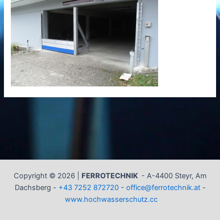
Copyright © 2026 |
FERROTECHNIK
-
A-4400 Steyr, Am
Dachsberg -
+43 7252 872720
-
office@ferrotechnik.at
-
www.hochwasserschutz.cc