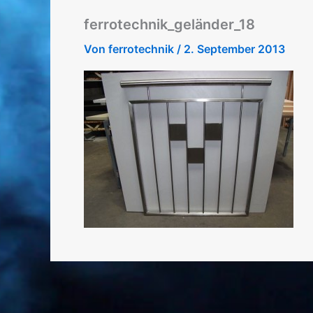
ferrotechnik_geländer_18
Von
ferrotechnik
/
2. September 2013