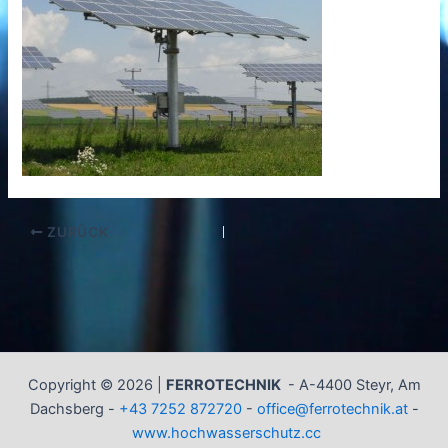
ZURÜCK
Copyright © 2026 |
FERROTECHNIK
-
A-4400 Steyr, Am
Dachsberg -
+43 7252 872720
-
office@ferrotechnik.at
-
www.hochwasserschutz.cc